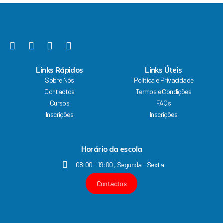
o
b
g
d
o
e
r
i
k
a
n
F
Y
I
L
m
a
o
n
i
c
u
s
n
Links Rápidos
Links Úteis
e
t
t
k
Sobre Nós
Política e Privacidade
b
u
a
e
Contactos
Termos e Condições
o
b
g
d
Cursos
FAQs
o
e
r
i
k
a
n
Inscrições
Inscrições
m
Horário da escola
08:00 - 19:00 , Segunda - Sexta
Contactos