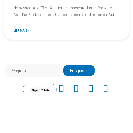
No passado dia 27 de Abril foram apresentadas as Provas de
Aptidão Profissional dos Cursos de Técnico de Eletrónica, Aut…
LER MAIS »
Pesquisar
Pesquisar
F
Y
I
L
Sigam-nos
a
o
n
i
c
u
s
n
e
t
t
k
b
u
a
e