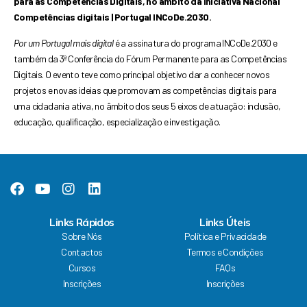
para as Competências Digitais, no ambito da Iniciativa Nacional
Competências digitais | Portugal INCoDe.2030.
Por um Portugal mais digital
é a assinatura do programa INCoDe.2030 e
também da 3ª Conferência do Fórum Permanente para as Competências
Digitais. O evento
teve como principal objetivo dar a conhecer novos
projetos e novas ideias que promovam as competências digitais para
uma cidadania ativa, no âmbito dos seus 5 eixos de atuação: inclusão,
educação, qualificação, especialização e investigação.
F
Y
I
L
a
o
n
i
c
u
s
n
Links Rápidos
Links Úteis
e
t
t
k
Sobre Nós
Política e Privacidade
b
u
a
e
Contactos
Termos e Condições
o
b
g
d
Cursos
FAQs
o
e
r
i
k
a
n
Inscrições
Inscrições
m