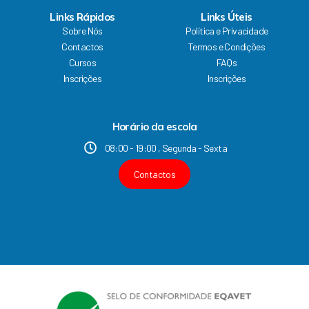
c
u
s
n
Links Rápidos
Links Úteis
e
t
t
k
Sobre Nós
Política e Privacidade
b
u
a
e
Contactos
Termos e Condições
o
b
g
d
Cursos
FAQs
o
e
r
i
k
a
n
Inscrições
Inscrições
m
Horário da escola
08:00 - 19:00 , Segunda - Sexta
Contactos