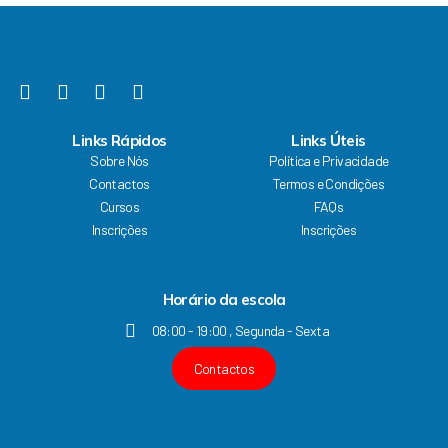
o
b
g
d
o
e
r
i
k
a
n
F
Y
I
L
m
a
o
n
i
c
u
s
n
Links Rápidos
Links Úteis
e
t
t
k
Sobre Nós
Política e Privacidade
b
u
a
e
Contactos
Termos e Condições
o
b
g
d
Cursos
FAQs
o
e
r
i
k
a
n
Inscrições
Inscrições
m
Horário da escola
08:00 - 19:00 , Segunda - Sexta
Contactos