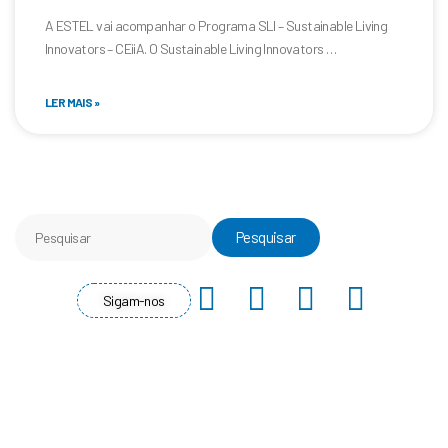
A ESTEL vai acompanhar o Programa SLI – Sustainable Living
Innovators – CEiiA. O Sustainable Living Innovators …
LER MAIS »
Pesquisar
Pesquisar
F
Y
I
L
Sigam-nos
a
o
n
i
c
u
s
n
e
t
t
k
b
u
a
e