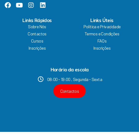
F
Y
I
L
a
o
n
i
c
u
s
n
Links Rápidos
Links Úteis
e
t
t
k
Sobre Nós
Política e Privacidade
b
u
a
e
Contactos
Termos e Condições
o
b
g
d
Cursos
FAQs
o
e
r
i
k
a
n
Inscrições
Inscrições
m
Horário da escola
08:00 - 19:00 , Segunda - Sexta
Contactos