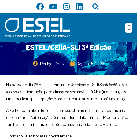
Search
Skip
F
Y
I
L
to
a
o
n
i
content
c
u
s
n
Me
e
t
t
k
b
u
a
e
o
b
g
d
ESTEL/CEiiA-SLI 3ª Edição
o
e
r
i
k
a
n
Por
Igor Costa
Agosto 5, 2022
m
No passado dia 29 de julho terminou a 3ª edição do SLI (
Sustainable Living
Innovators
)– formação para alunos do secundário. O Alex Quaresma, teve
uma excelente participação e promete estar presente na próxima edição.
A ESTEL para além de formar técnicos altamente qualificados nas áreas
da Eletrónica, Automação, Computadores, Informática e Programação,
também os alerta para questões da sustentabilidade do Planeta.
Obrigado CEiiA por esta oportunidade!