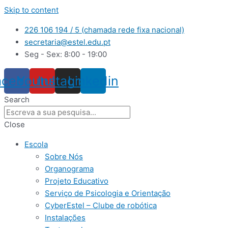
Skip to content
226 106 194 / 5 (chamada rede fixa nacional)
secretaria@estel.edu.pt
Seg - Sex: 8:00 - 19:00
acebook
Youtube
Instagram
Linkedin
Search
Close
Escola
Sobre Nós
Organograma
Projeto Educativo
Serviço de Psicologia e Orientação
CyberEstel – Clube de robótica
Instalações