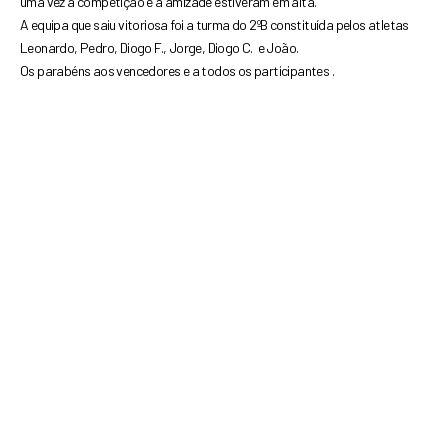
uma vez a competição e a
amizade estiveram em alta.
A equipa que saiu vitoriosa foi a turma do 2ºB constituída pelos atletas
Leonardo, Pedro, Diogo F., Jorge, Diogo C. e João.
Os parabéns aos vencedores e a todos os participantes .