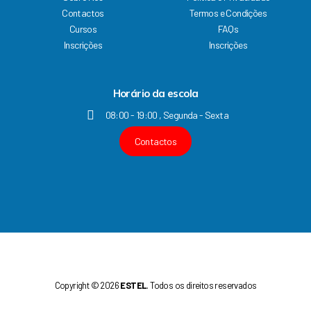
b
u
a
e
Contactos
Termos e Condições
o
b
g
d
Cursos
FAQs
o
e
r
i
k
a
n
Inscrições
Inscrições
m
Horário da escola
08:00 - 19:00 , Segunda - Sexta
Contactos
Copyright © 2026
ESTEL
. Todos os direitos reservados