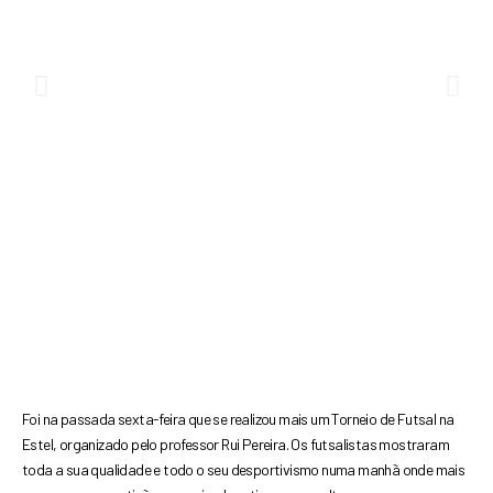
Previous
Nex
Foi na passada sexta-feira que se realizou mais
um Torneio de Futsal na
Estel, organizado pelo
professor Rui Pereira. Os futsalistas mostraram
toda
a sua qualidade e todo o seu desportivismo numa
manhã onde mais