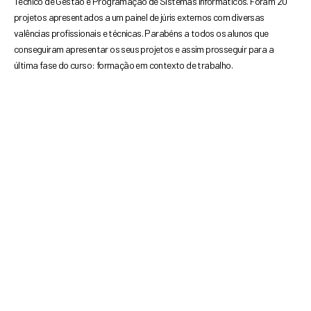
Técnico de
Gestão e Programação de Sistemas Informáticos.
Foram 20
projetos apresentados a um painel de júris
externos com diversas
valências profissionais e técnicas.
Parabéns a todos os alunos que
conseguiram apresentar
os seus projetos e assim prosseguir para a
última fase do
curso: formação em contexto de trabalho.