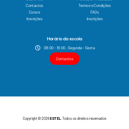
b
u
a
e
Contactos
Termos e Condições
o
b
g
d
Cursos
FAQs
o
e
r
i
k
a
n
Inscrições
Inscrições
m
Horário da escola
08:00 - 19:00 , Segunda - Sexta
Contactos
Copyright © 2026
ESTEL
. Todos os direitos reservados