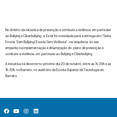
No âmbito da iniciativa de prevenção e combate à violência, em particular
ao Bullying e Ciberbullying, a Estel foi convidada para a entrega dos “Selos
Escola Sem Bullying | Escola Sem Violência” , na sequência do seu
empenho na implementação e dinamização do plano de prevenção e
combate à violência, em particular ao Bullying e Ciberbullying.
A iniciativa irá decorrer no próximo dia 20 de outubro,
entre as 14:30h e as
16:30h, no Barreiro, no auditório
da Escola Superior de Tecnologia do
Barreiro.
F
Y
I
L
a
o
n
i