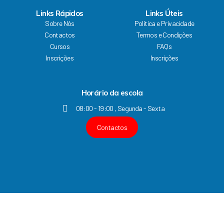
c
u
s
n
Links Rápidos
Links Úteis
e
t
t
k
Sobre Nós
Política e Privacidade
b
u
a
e
Contactos
Termos e Condições
o
b
g
d
Cursos
FAQs
o
e
r
i
k
a
n
Inscrições
Inscrições
m
Horário da escola
08:00 - 19:00 , Segunda - Sexta
Contactos