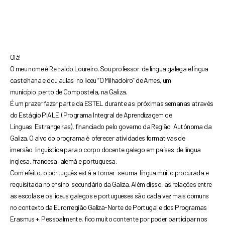
Olá!
O meu nome é Reinaldo Loureiro. Sou professor
de língua galega e língua
castelhana e dou aulas
no liceu “O Milhadoiro” de Ames, um
município
perto de Compostela, na Galiza.
É um prazer fazer parte da ESTEL durante as
próximas semanas através
do Estágio PIALE
(Programa Integral de Aprendizagem de
Línguas
Estrangeiras), financiado pelo governo da Região
Autónoma da
Galiza. O alvo do programa é
oferecer atividades formativas de
imersão
linguística para o corpo docente galego em países
de língua
inglesa, francesa, alemã e portuguesa.
Com efeito, o português está a tornar-se uma
língua muito procurada e
requisitada no ensino
secundário da Galiza. Além disso, as relações
entre
as escolas e os liceus galegos e portugueses
são cada vez mais comuns
no contexto da
Eurorregião Galiza-Norte de Portugal e dos
Programas
Erasmus +. Pessoalmente, fico muito
contente por poder participar nos