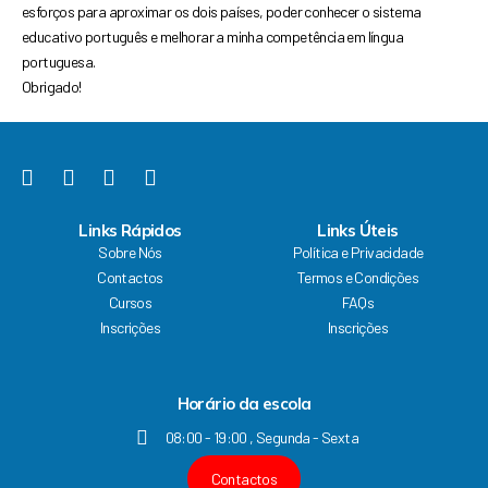
esforços para
aproximar os dois países, poder conhecer o
sistema
educativo português e melhorar a minha
competência em língua
portuguesa.
Obrigado!
F
Y
I
L
a
o
n
i
c
u
s
n
Links Rápidos
Links Úteis
e
t
t
k
Sobre Nós
Política e Privacidade
b
u
a
e
Contactos
Termos e Condições
o
b
g
d
Cursos
FAQs
o
e
r
i
k
a
n
Inscrições
Inscrições
m
Horário da escola
08:00 - 19:00 , Segunda - Sexta
Contactos