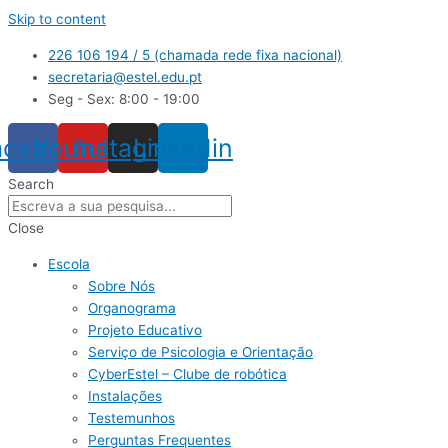
Skip to content
226 106 194 / 5 (chamada rede fixa nacional)
secretaria@estel.edu.pt
Seg - Sex: 8:00 - 19:00
acebook
Youtube
Instagram
Linkedin
Search
Close
Escola
Sobre Nós
Organograma
Projeto Educativo
Serviço de Psicologia e Orientação
CyberEstel – Clube de robótica
Instalações
Testemunhos
Perguntas Frequentes