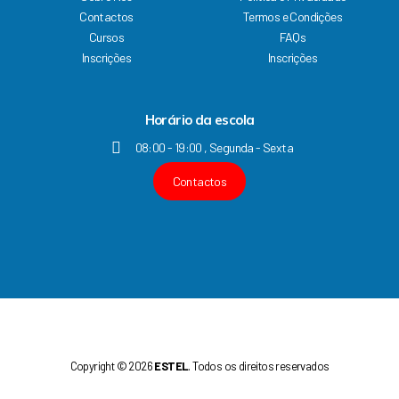
b
u
a
e
Contactos
Termos e Condições
o
b
g
d
Cursos
FAQs
o
e
r
i
k
a
n
Inscrições
Inscrições
m
Horário da escola
08:00 - 19:00 , Segunda - Sexta
Contactos
Copyright © 2026
ESTEL
. Todos os direitos reservados