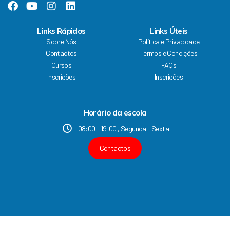
F
Y
I
L
a
o
n
i
c
u
s
n
Links Rápidos
Links Úteis
e
t
t
k
Sobre Nós
Política e Privacidade
b
u
a
e
Contactos
Termos e Condições
o
b
g
d
Cursos
FAQs
o
e
r
i
k
a
n
Inscrições
Inscrições
m
Horário da escola
08:00 - 19:00 , Segunda - Sexta
Contactos