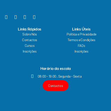
o
e
r
i
k
a
n
F
Y
I
L
m
a
o
n
i
c
u
s
n
Links Rápidos
Links Úteis
e
t
t
k
Sobre Nós
Política e Privacidade
b
u
a
e
Contactos
Termos e Condições
o
b
g
d
Cursos
FAQs
o
e
r
i
k
a
n
Inscrições
Inscrições
m
Horário da escola
08:00 - 19:00 , Segunda - Sexta
Contactos