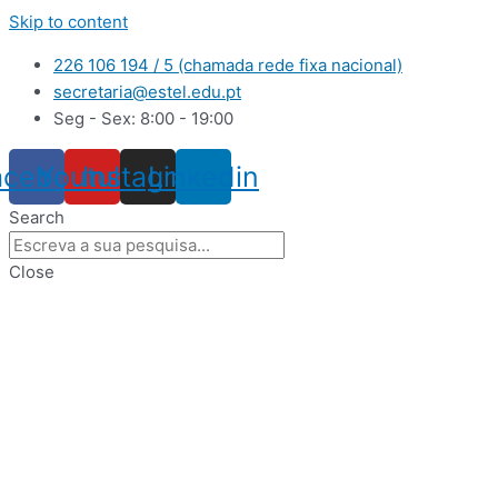
Skip to content
226 106 194 / 5 (chamada rede fixa nacional)
secretaria@estel.edu.pt
Seg - Sex: 8:00 - 19:00
acebook
Youtube
Instagram
Linkedin
Search
Close