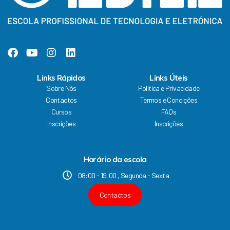
m
F
Y
I
L
a
o
n
i
c
u
s
n
Links Rápidos
Links Úteis
e
t
t
k
Sobre Nós
Política e Privacidade
b
u
a
e
Contactos
Termos e Condições
o
b
g
d
Cursos
FAQs
o
e
r
i
k
a
n
Inscrições
Inscrições
m
Horário da escola
08:00 - 19:00 , Segunda - Sexta
Contactos