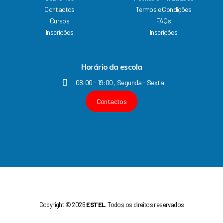
b
u
a
e
Contactos
Termos e Condições
o
b
g
d
Cursos
FAQs
o
e
r
i
k
a
n
Inscrições
Inscrições
m
Horário da escola
08:00 - 19:00 , Segunda - Sexta
Contactos
Copyright © 2026
ESTEL
. Todos os direitos reservados