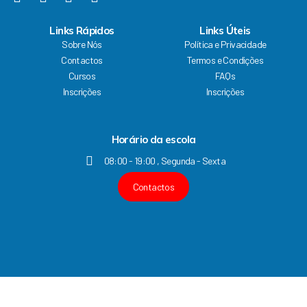
m
a
o
n
i
c
u
s
n
Links Rápidos
Links Úteis
e
t
t
k
Sobre Nós
Política e Privacidade
b
u
a
e
Contactos
Termos e Condições
o
b
g
d
Cursos
FAQs
o
e
r
i
k
a
n
Inscrições
Inscrições
m
Horário da escola
08:00 - 19:00 , Segunda - Sexta
Contactos