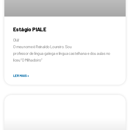
Estágio PIALE
Olá!
O meu nome é Reinaldo Loureiro. Sou
professor de língua galega e língua castelhana e dou aulas no
liceu “O Milhadoiro”
LER MAIS »