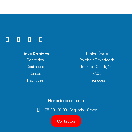
b
u
a
e
o
b
g
d
o
e
r
i
k
a
n
F
Y
I
L
m
a
o
n
i
c
u
s
n
Links Rápidos
Links Úteis
e
t
t
k
Sobre Nós
Política e Privacidade
b
u
a
e
Contactos
Termos e Condições
o
b
g
d
Cursos
FAQs
o
e
r
i
k
a
n
Inscrições
Inscrições
m
Horário da escola
08:00 - 19:00 , Segunda - Sexta
Contactos